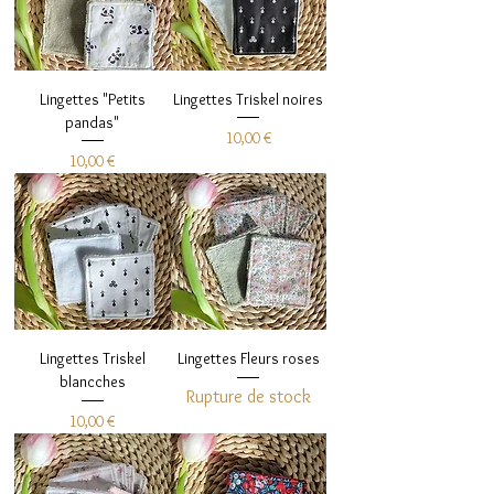
Lingettes "Petits
Lingettes Triskel noires
pandas"
Prix
10,00 €
Prix
10,00 €
Lingettes Triskel
Lingettes Fleurs roses
blancches
Rupture de stock
Prix
10,00 €