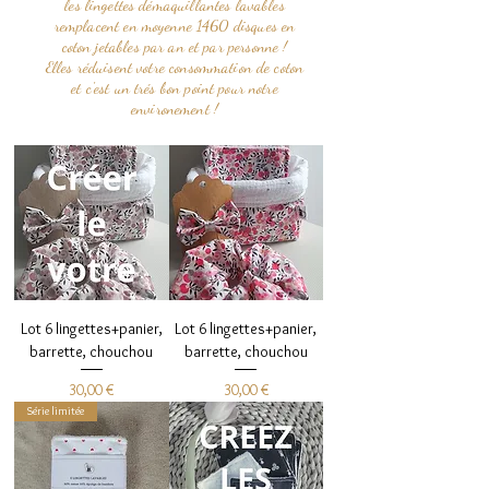
les lingettes démaquillantes lavables
remplacent en moyenne 1460 disques en
coton jetables par an et par personne !
Elles réduisent votre consommation de coton
et c'est un trés bon point pour notre
environement !
Lot 6 lingettes+panier,
Lot 6 lingettes+panier,
barrette, chouchou
barrette, chouchou
Prix
Prix
30,00 €
30,00 €
Série limitée