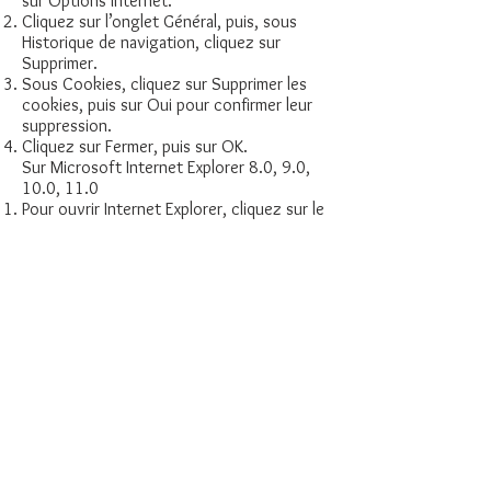
sur Options Internet.
Cliquez sur l’onglet Général, puis, sous
Historique de navigation, cliquez sur
Supprimer.
Sous Cookies, cliquez sur Supprimer les
cookies, puis sur Oui pour confirmer leur
suppression.
Cliquez sur Fermer, puis sur OK.
Sur Microsoft Internet Explorer 8.0, 9.0,
10.0, 11.0
Pour ouvrir Internet Explorer, cliquez sur le
bouton Démarrer , puis sur Internet
Explorer.
Cliquez sur le bouton Sécurité, puis sur
Supprimer l’historique de navigation.
Activez la case à cocher en regard de
Cookies.
Activez la case Conserver les données des
sites Web favoris si vous ne souhaitez pas
supprimer les cookies et les fichiers
associés aux sites Web dans la liste des
Favoris.
Cliquez sur Supprimer.
Sur Mozilla Firefox