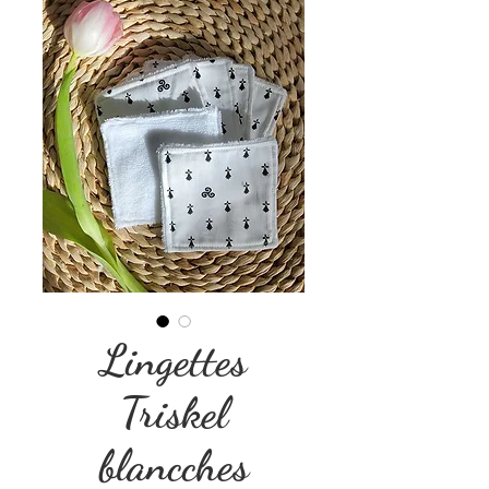
Lingettes
Triskel
blancches