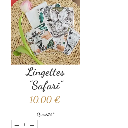
Lingettes
"Safari"
Prix
10,00 €
Quantité
*