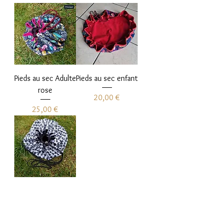
Pieds au sec Adulte
Pieds au sec enfant
rose
Prix
20,00 €
Prix
25,00 €
Pieds au sec Adulte
noir