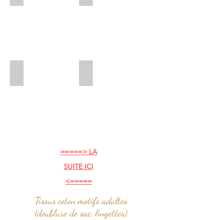
grand prix voiture rouge
Vans WW blanc
=====> LA
SUITE ICI
<=====
Tissus coton motifs adultes
(doublure de sac, lingettes)