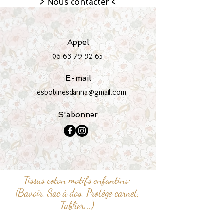
> Nous contacter
<
Appel
06 63 79 92 65
E-mail
lesbobinesdanna@gmail.com
S'abonner
Tissus coton motifs enfantins:
(Bavoir, Sac à dos, Protège carnet,
Tablier...)