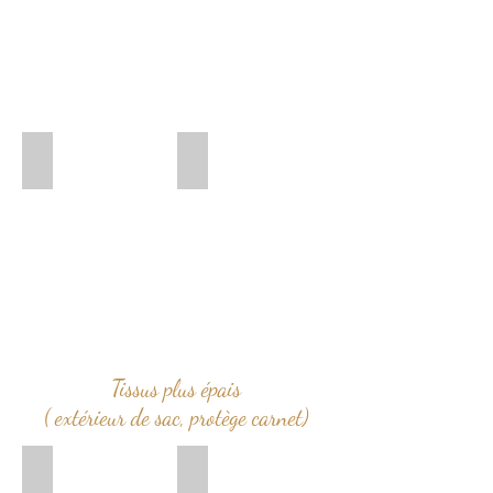
coton enduit fleuri
COTON ENDUIT NOIR
Tissus plus épais
( extérieur de sac, protège carnet)
velours cotele rouge
velours cotele prune