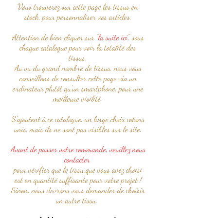
Vous trouverez sur cette page les tissus en
stock, pour personnaliser vos articles.
Attention de bien cliquer sur "
la suite ici
", sous
chaque catalogue pour voir la totalité des
tissus.
Au vu du grand nombre de tissus, nous vous
conseillons de consulter cette page via un
ordinateur plutôt qu'un smartphone, pour une
meilleure visilité.
S'ajoutent à ce catalogue, un large choix cotons
unis, mais ils ne sont pas visibles sur le site.
Avant de passer votre commande, veuillez nous
contacter
pour vérifier que le tissu que vous avez choisi
est en quantité suffisante pour votre projet !
Sinon, nous devrons vous demander de choisir
un autre tissu.