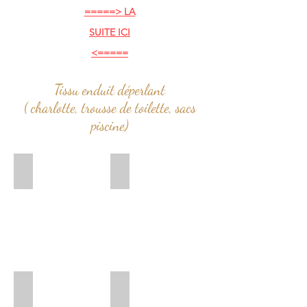
=====> LA
SUITE ICI
<=====
Tissu enduit déperlant
( charlotte, trousse de toilette, sacs
piscine)
coton enduit maillots de bain
coton enduit nageuses
coton-enduit-jungle
Coton enduit vert d'eau