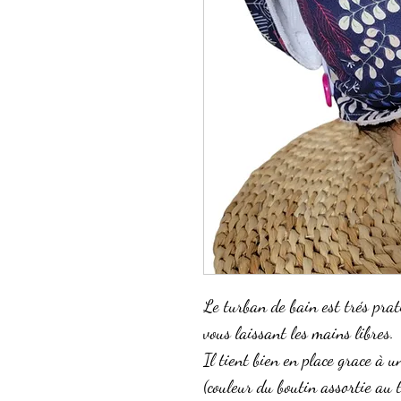
Le turban de bain est trés prat
vous laissant les mains libres.
Il tient bien en place grace à u
(couleur du boutin assortie au 