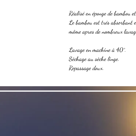
Réalisé en éponge de bambou et
Le bambou est trés absorbant e
même apres de nombreux lavag
Lavage en machine à 40°.
Sèchage au sèche linge.
Repassage doux.