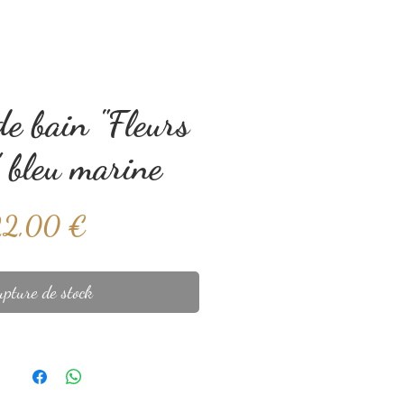
e bain "Fleurs
" bleu marine
Prix
22,00 €
pture de stock