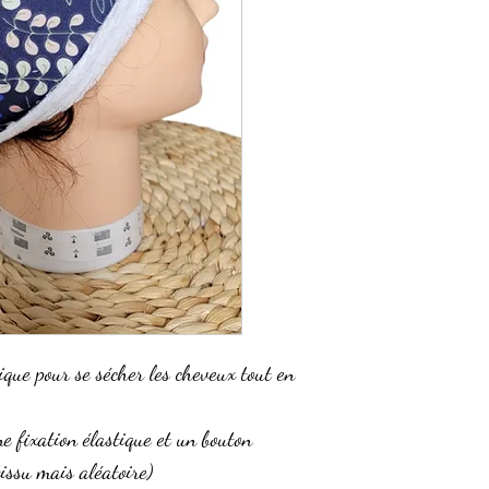
ique pour se sécher les cheveux tout en
ne fixation élastique et un bouton
tissu mais aléatoire)