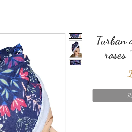
Turban d
roses 
Ru