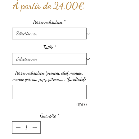
Prix
À partir de
24,00€
promotionnel
Personnalisation
*
Taille
*
Personnalisation (prénom, chef maman,
mamie gâteau, papy gâteau...) : (facultatif)
0/500
Quantité
*