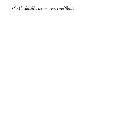
Il est doublé pour une meilleur
protection.
Si vous optez pour une
personnalisation, le prénom de
l'enfant sur la poche
(personnalisation en flex ou
broderie)
Vous pourrez régler le tablier
avec les liens au niveau du cou et
de la taille .
100% coton
Entretien:
Lavable en machine à 30°