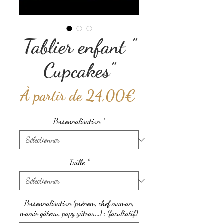
Tablier enfant "
Cupcakes"
Prix
À partir de
24,00€
promotionnel
Personnalisation
*
Taille
*
Personnalisation (prénom, chef maman,
mamie gâteau, papy gâteau...) : (facultatif)