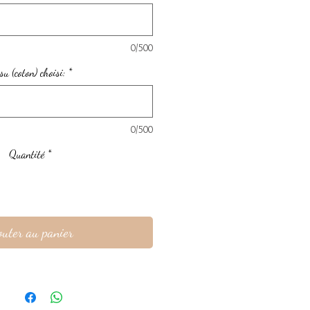
0/500
su (coton) choisi:
*
0/500
Quantité
*
outer au panier