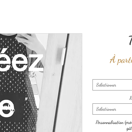
À part
Sélectionner
P
Sélectionner
Personnalisation (pr
gât