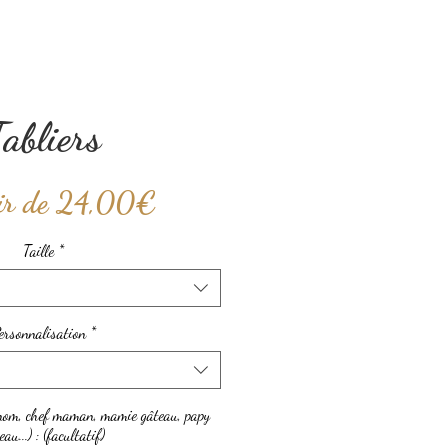
Tabliers
Prix
ir de
24,00€
promotionnel
Taille
*
ersonnalisation
*
énom, chef maman, mamie gâteau, papy
eau...) : (facultatif)