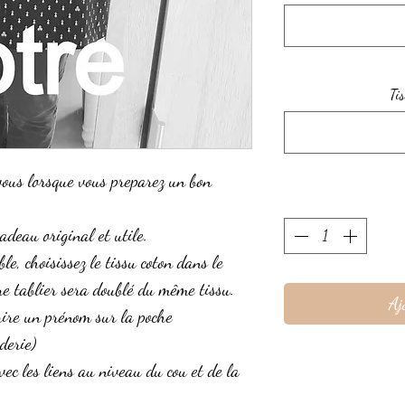
Tis
vous lorsque vous preparez un bon
adeau original et utile.
le, choisissez le tissu coton dans le
tre tablier sera doublé du même tissu.
Aj
scrire un prénom sur la poche
derie)
vec les liens au niveau du cou et de la