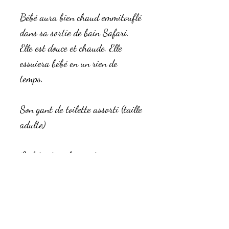
Bébé aura bien chaud emmitouflé
dans sa sortie de bain Safari.
Elle est douce et chaude. Elle
essuiera bébé en un rien de
temps.
Son gant de toilette assorti (taille
adulte)
Le lot est réalisé en tissu éponge
de bambou et coton, certifiés
Oekotex. Respectueux de la peau
de bébé et de son environement.
Photo non contractuelle, les