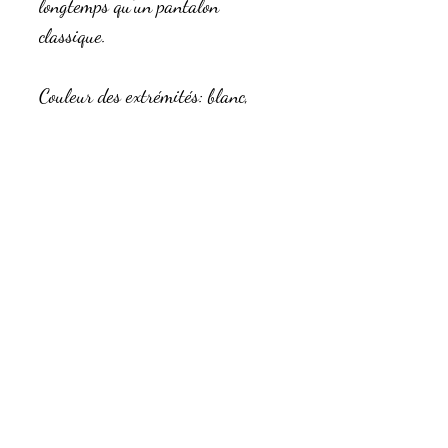
longtemps qu'un pantalon
classique.
Couleur des extrémités: blanc,
bleu ciel ou rouge.
Tissu aux motifs voiliers (aux
couleurs irisées).
Pour une idée de cadeau
originale, associez le a un bavoir!
Composition
Jersey uni: 95% coton 5%elasthanne
Taille
3, 6, 12,18 et 24 mois.