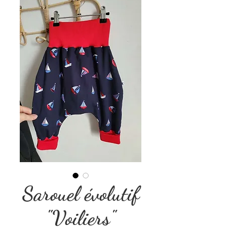
Sarouel évolutif
"Voiliers"