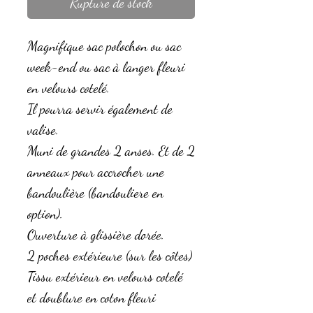
Rupture de stock
Magnifique sac polochon ou sac
week-end ou sac à langer fleuri
en velours cotelé.
Il pourra servir également de
valise.
Muni de grandes 2 anses. Et de 2
anneaux pour accrocher une
bandoulière (bandouliere en
option).
Ouverture à glissière dorée.
2 poches extérieure (sur les côtes)
Tissu extérieur en velours cotelé
et doublure en coton fleuri