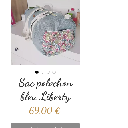
Sac polochon
bleu Liberty
Prix
69,00 €