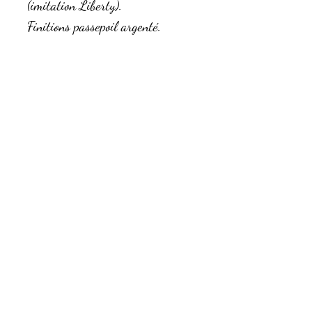
(imitation Liberty).
Finitions passepoil argenté.
C'est un magnifique cadeau à
personnaliser avec un prénom
brodé ou flexé.
Patron personnel
Composition
Tissu motif et sangle en coton.
Taille
Tissu uni en velours cotelé
L 45xH 20xl 20cm