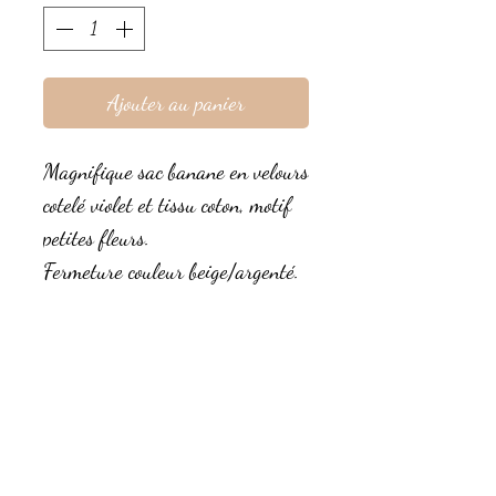
Ajouter au panier
Magnifique sac banane en velours
cotelé violet et tissu coton, motif
petites fleurs.
Fermeture couleur beige/argenté.
Muni d'une sangle bandoulière
violette 25mm ou
violette/argentée 38mm, réglable
et détachable.
C'est un magnifique cadeau qui
fera plaisir à coup sûr !