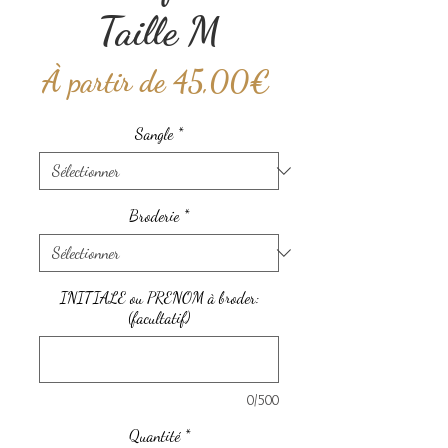
Taille M
Prix
À partir de
45,00€
promotionnel
Sangle
*
Broderie
*
INITIALE ou PRENOM à broder:
(facultatif)
0/500
Quantité
*