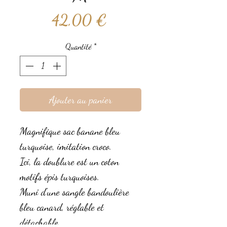
Prix
42,00 €
Quantité
*
Ajouter au panier
Magnifique sac banane bleu
turquoise, imitation croco.
Ici, la doublure est un coton
motifs épis turquoises.
Muni d'une sangle bandoulière
bleu canard, réglable et
détachable.