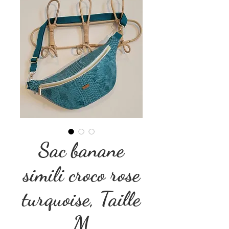
Sac banane
simili croco rose
turquoise, Taille
M