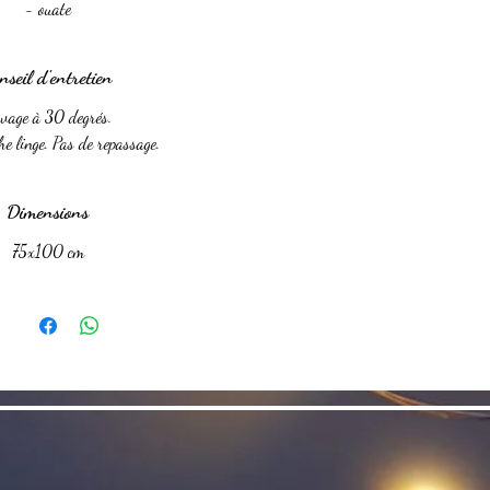
- ouate
nseil d'entretien
vage à 30 degrés.
he linge. Pas de repassage.
Dimensions
75x100 cm