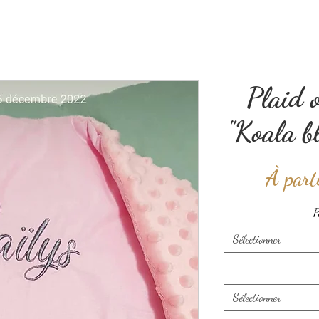
Plaid 
"Koala 
À part
P
Sélectionner
Sélectionner