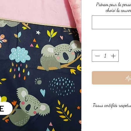
Prénom pour la perso
choisi la couve
Aj
Tissus certifiés respet