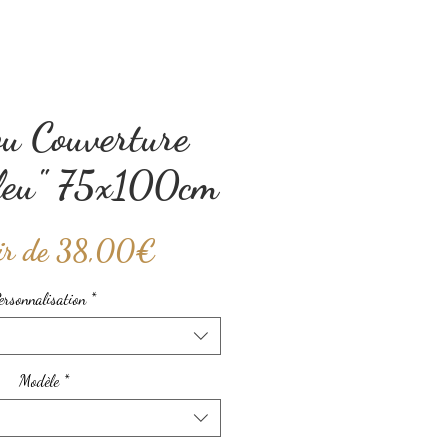
ou Couverture
bleu" 75x100cm
Prix
ir de
38,00€
promotionnel
ersonnalisation
*
Modèle
*