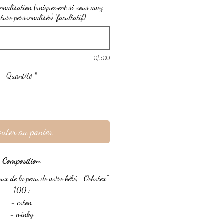
nnalisation (uniquement si vous avez
rture personnalisée) (facultatif)
0/500
Quantité
*
outer au panier
Composition
ueux de la peau de votre bébé, "Oekotex"
100 :
- coton
- minky