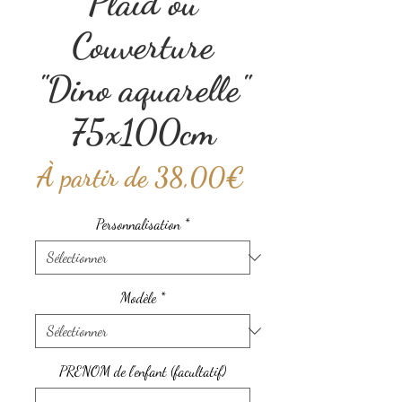
Plaid ou
Couverture
"Dino aquarelle"
75x100cm
Prix
À partir de
38,00€
promotionnel
Personnalisation
*
Modèle
*
PRENOM de l'enfant (facultatif)