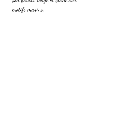
Joli bavoir rouge et blanc aux
motifs marins.
Doublé d'éponge de bambou
Tissus respectueux: Oekotex
Personnalisable au prénom de
l'enfant avec l'option Flex à 5€,
option broderie 10€
Conseil d'entretien
Lavage à 40
Composition
Eviter le sèche linge
Eponge de bambou et coton OEKOTEX
Bouton pression