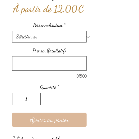
Prix
À partir de
12,00€
promotionnel
Personnalisation
*
Prenom (facultatif)
0/500
Quantité
*
Ajouter au panier