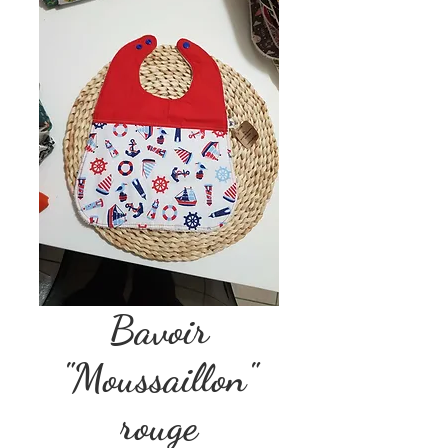
Bavoir
"Moussaillon"
rouge