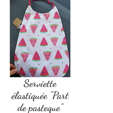
Serviette
élastiquée "Part
de pasteque"