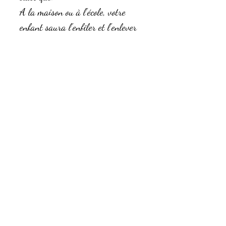
A la maison ou à l'école, votre
enfant saura l'enfiler et l'enlever
seul. Comme un grand!
Cotons Oekotex
Personnalisable au prénom de
l'enfant, avec l'option Flex (5€)
ou broderie (10€)
Conseil d'entretien
Lavage à 3O
Composition
Eviter le sèche linge
tissu 100% coton Oekotex
elastique