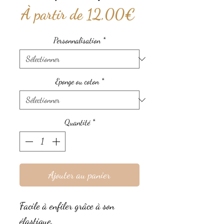
Prix
À partir de
12,00€
promotionnel
Personnalisation
*
Eponge ou coton
*
Quantité
*
Ajouter au panier
Facile à enfiler grâce à son
élastique.