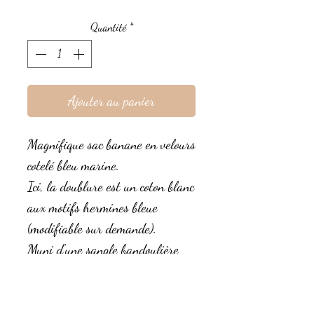
Quantité
*
Ajouter au panier
Magnifique sac banane en velours
cotelé bleu marine.
Ici, la doublure est un coton blanc
aux motifs hermines bleue
(modifiable sur demande).
Muni d'une sangle bandoulière
écrue, réglable et détachable.
C'est un magnifique cadeau qui
fera plaisir à coup sûr !