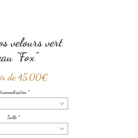
s velours vert
eau "Fox"
Prix
ir de
45,00€
promotionnel
ersonnalisation
*
Taille
*