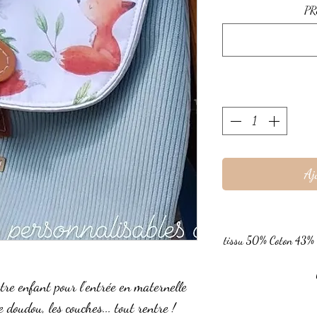
PR
Aj
tissu 50% Coton 43% 
re enfant pour l'entrée en maternelle
 doudou, les couches... tout rentre !