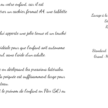
u votre enfant, car il est
rer un cachier format A4, une tablette
Lavage à la
Sè
R
 lui apporte une jolie tenue et un touché
 idéale pour que l'enfant soit autonome
Standard:
eul, sans l'aide d'un adulte.
Grand : 
 en déclipsant les pressions latérales.
la poignée est suffisamment large pour
nteau.
t le prénom de l'enfant en Flex (5€) ou