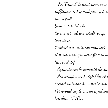
- En "Grand" format pour vous o
suffisamment grand pour y insé
ou un pull...
Soucis des details:
Ce sac est velours cotelé, ce qui
tout doux.
L'attache en cuir est aimentée,
et puiisse ranger ses affaires s
Sac évolutif:
-Agrandissez la capacité du sac
-Les sangles sont réglables et 
accrocher le sac à un porte ma
Personnalisez le sac en ajoutan
Broderie (10€) .