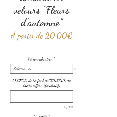
velours "Fleurs
d'automne"
À partir de
20,00€
Prix
promotionnel
Personnalisation
*
PRENOM de l'enfant et COULEUR de
broderie/flex: (facultatif)
0/500
Quantité
*