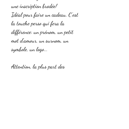
une inscription brodée!
Idéal pour faire un cadeau. C'est
la touche perso qui fera la
différence: un prénom, un petit
mot d'amour, un surnom, un
symbole, un logo...
Attention, la plus part des
artcicles vendus sur le site offrent
la possibilité d'y ajouter une
broderie via la fiche de l'article
directement, si ce n'est pas le cas,
rajoutez cette option broderie dans
votre panier, seul un
mot poura être brodé si l'article