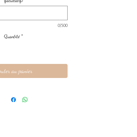
(facultatif)
0/500
Quantité
*
outer au panier