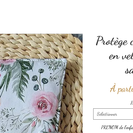
Protège 
en ve
s
À part
P
Sélectionner
PRENOM de l'enfa