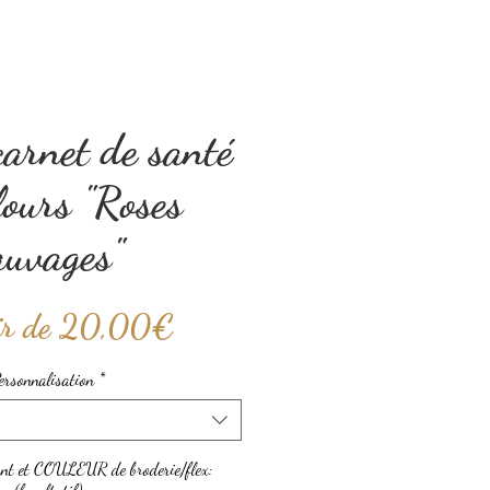
carnet de santé
lours "Roses
auvages"
Prix
ir de
20,00€
promotionnel
ersonnalisation
*
nt et COULEUR de broderie/flex: