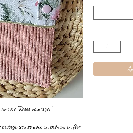
Aj
urs rose "Roses sauvages"
 protège carnet avec un prénon, en flex