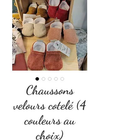
Chaussons
velours cotelé (4
couleurs au
choix)