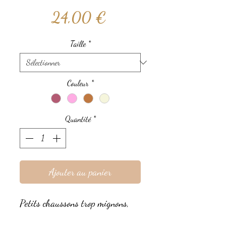
Prix
24,00 €
Taille
*
Couleur
*
Quantité
*
Ajouter au panier
Petits chaussons trop mignons,
douillets et chauds!