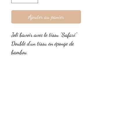
Ajouter au panier
Joli bavoir avec le tissu "Safari"
Doublé d'un tissu en éponge de
bambou
Certifiés Oekotex
Personnalisable au prénom de
l'enfant avec l'option Flex (5€) ou
broderie (10€)
Photo non contractuelle. Les
motifs peuvent varier selon la
découpe du tissu.