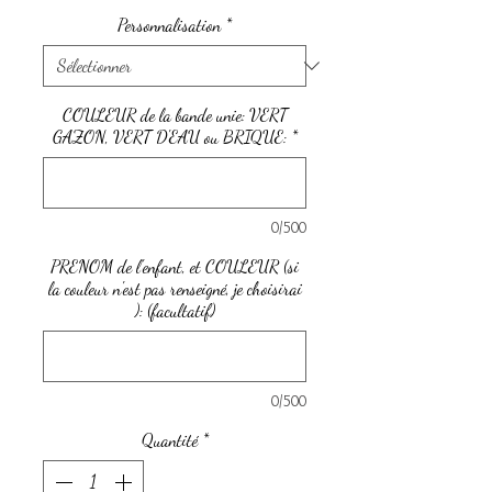
promotionnel
Personnalisation
*
COULEUR de la bande unie: VERT
GAZON, VERT D'EAU ou BRIQUE:
*
0/500
PRENOM de l'enfant, et COULEUR (si
la couleur n'est pas renseigné, je choisirai
): (facultatif)
0/500
Quantité
*